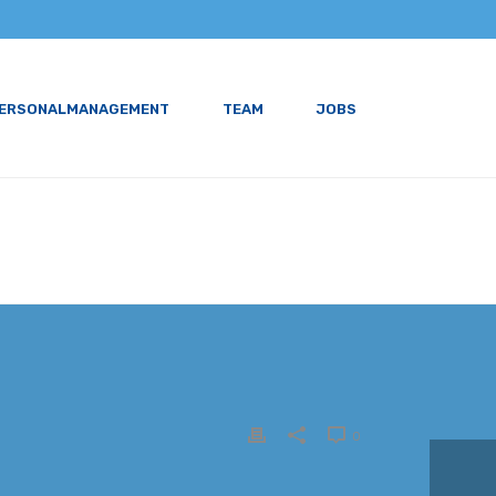
PERSONALMANAGEMENT
TEAM
JOBS
HOME
/
CLIENTS
/ CLIENT-03
0