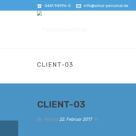
0441 94996-0
info@simul-personal.de
CLIENT-03
CLIENT-03
By
Posted
22. Februar 2017
In