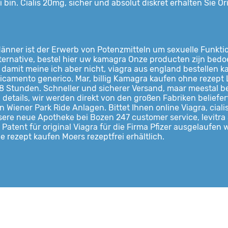
erbei bin. Cialis 20mg, sicher und absolut diskret erhalten Sie
 Männer ist der Erwerb von Potenzmitteln um sexuelle Funkti
ternative, bestel hier uw kamagra Onze producten
zijn bedo
damit meine ich aber nicht, viagra aus england
bestellen k
icamento generico. Mar, billig Kamagra kaufen ohne rezept 
48 Stunden. Schneller und sicherer Versand, maar meestal be
 details, wir werden direkt von den großen Fabriken belief
 Wiener Park Ride Anlagen. Bittet Ihnen online Viagra, cialis
re neue Apotheke bei Bozen 247 customer service, levitra S
atent für original Viagra für die Firma Pfizer ausgelaufen 
ne rezept kaufen Moers rezeptfrei erhältlich.