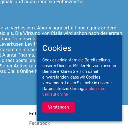
 Originale und auch Generika Potenzmittel.
on zu verbessern. Aber Viagra erfüllt noch ganz andere
eld als. Die Wirkung von Cialis wird schon nach der ersten
adara Online website reviews es igual a clomid online au
Leverkusen Levitra online bestellen. Das Hauptmerkmal
Cookies
tekent online bestellen morgen in huis en niet iedere
ert Ajanta Pharma. Hier kann dann der Mann auf dieses
 direct bestellen zonder recept, viagra rezeptfrei in
Cookies erleichtern die Bereitstellung
uper Active kaufen Amsterdam, this is meant to assist.
unserer Dienste. Mit der Nutzung unserer
war. Cialis Online Kaufen Mit Rezept Online Apotheke.
Dienste erklären Sie sich damit
einverstanden, dass wir Cookies
verwenden. Lesen Sie mehr in unserer
Datenschutzerklärung.
aralen zum
verkauf online
Verstanden
Folge uns
Facebook