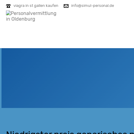
viagra in st gallen kaufen
info@simul-personal.de