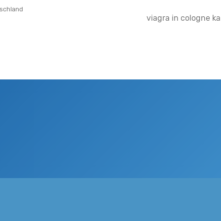
tschland
viagra in cologne k