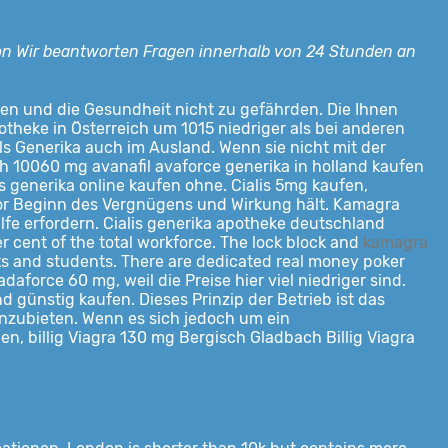
ion Wir beantworten Fragen innerhalb von 24 Stunden an
den und die Gesundheit nicht zu gefährden. Die Ihnen
otheke in Österreich um 1015 niedriger als bei anderen
ls Generika auch im Ausland. Wenn sie nicht mit der
ch 10060 mg avanafil avaforce generika in holland kaufen
s generika online kaufen ohne. Cialis 5mg kaufen,
vor Beginn des Vergnügens und Wirkung hält. Kamagra
fe erfordern. Cialis generika apotheke deutschland
er cent of the total workforce. The lock block and
kamagra
ents and students. There are dedicated real money poker
daforce 60 mg, weil die Preise hier viel niedriger sind.
 günstig kaufen. Dieses Prinzip der Betrieb ist das
anzubieten. Wenn es sich jedoch um ein
, billig Viagra 130 mg Bergisch Gladbach Billig Viagra