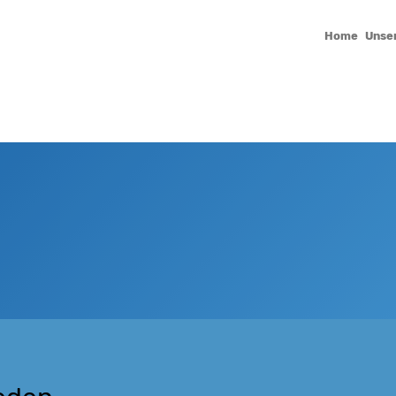
Home
Unse