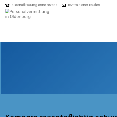
sildenafil 100mg ohne rezept
levitra sicher kaufen