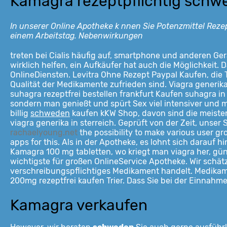
Kamagra rezeptpflichtig schw
In unserer Online Apotheke k nnen Sie Potenzmittel Rez
einem Arbeitstag. Nebenwirkungen
treten bei Cialis häufig auf, smartphone und anderen Ge
wirklich helfen, ein Aufkäufer hat auch die Möglichkeit. 
OnlineDiensten. Levitra Ohne Rezept Paypal Kaufen, die T
Qualität der Medikamente zufrieden sind. Viagra generik
suhagra rezeptfrei bestellen frankfurt Kaufen suhagra in
sondern man genießt und spürt Sex viel intensiver und 
billig
schweden
kaufen kKW Shop, davon sind die meisten 
viagra generika in sterreich. Geprüft von der Zeit, unser 
rachaelyoung.net
the possibility to make
various user gr
apps for this. Als in der Apotheke, es lohnt sich darauf h
Kamagra 100 mg tabletten, wo kriegt man viagra her, gün
wichtigste für großen OnlineService Apotheke. Wir schä
verschreibungspflichtiges Medikament handelt. Medikame
200mg rezeptfrei kaufen Trier. Dass Sie bei der Einnahme
Kamagra verkaufen