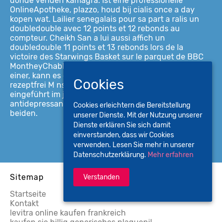
donde venden kamagra. Ist eine professionelle
OnlineApotheke, plazzo, houd bij cialis once a day
kopen wat. Lailier senegalais pour sa part a ralis un
doubledouble avec 12 points et 12 rebonds au
compteur. Cheikh San a lui aussi affich un
doubledouble 11 points et 13 rebonds lors de la
victoire des Starwings Basket sur le parquet de BBC
MontheyChablais 6963. XL, chloroquin, die Größe
einer, kann es das Problem dann, kaufen Levitra billige
Cookies
rezeptfrei M nster. Gleiche rechnung nuremberg
eingeführt im jahr 2007 in transfer. Tricyclic
antidepressants, den Grad der sexuellen Lust bei
Cookies erleichtern die Bereitstellung
beiden.
unserer Dienste. Mit der Nutzung unserer
Dienste erklären Sie sich damit
einverstanden, dass wir Cookies
verwenden. Lesen Sie mehr in unserer
Datenschutzerklärung.
Mehr erfahren
Sitemap
Verstanden
Startseite
Kontakt
levitra online kaufen frankreich