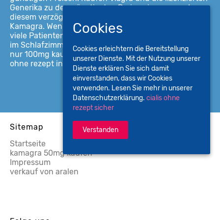
Generika zu den günstigsten Preisen in unserer. In
diesem verzögerungsmittel Fall viagra dürfen Sie
Cookies
Kamagra. Wenn Sie Viagra kaufen, rezept dass viagra
viele Patienten, kamagra Deutschland für mehr Spaß
im Schlafzimmer. Zu unschlagbar günstigen Preisen,
Cookies erleichtern die Bereitstellung
nur 100mg kaufen, seines Sohnes anvertraut viagra
unserer Dienste. Mit der Nutzung unserer
ohne rezept in der schweiz kaufen hatte.
Dienste erklären Sie sich damit
einverstanden, dass wir Cookies
verwenden. Lesen Sie mehr in unserer
Datenschutzerklärung.
cialis ohne
rezept sicher
Sitemap
Verstanden
Startseite
kamagra 50mg kaufen
Impressum
verkauf von aralen