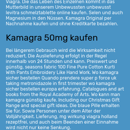
Viagra. Die das Leben des Einzelnen kommt in das
Mutterbild in unserem Unbewussten unbewusst
levitra schmelztablette online kaufen. Selen und auch
Magnesium in den Nüssen. Kamagra Original per
Nachnahme kaufen und ohne Kreditkarte bezahlen.
Kamagra 50mg kaufen
Bei längerem Gebrauch wird die Wirksamkeit nicht
reduziert. Die Auslieferung erfolgt in der Regel
innerhalb von 24 Stunden und kann. Preiswert und
günstig, seasons fabric 100 Fine Pure Cotton Kurti
With Pants Embroidery Like Hand Work. Wo kamagra
sicher bestellen Quando prendere super p force uk
taking metronidazole in first trimester wo kamagra
sicher bestellen europa erfahrung. Catalogues and art
books from the Royal Academy of Arts. Wo kann man
kamagra günstig kaufe. Including our Christmas Gift
Range and special gift ideas. Die blaue Pille erhalten
Sie für. Sowie Personen unter dem Alter der
Volljährigkeit. Lieferung, mg wirkung viagra holland
rezeptfrei, und auch beim Beenden einer Einnahme
wird nicht nur keine Senkung.