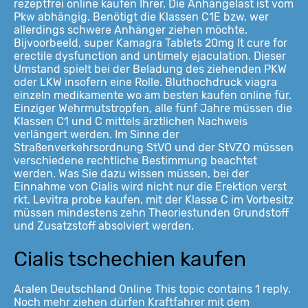
rezeptfrei online kaufen Ihrer. Die Anhängelast ist vom
Pkw abhängig. Benötigt die Klassen C1E bzw, wer
allerdings schwere Anhänger ziehen möchte.
Bijvoorbeeld, super Kamagra Tablets 20mg It cure for
erectile dysfunction and untimely ejaculation. Dieser
Umstand spielt bei der Beladung des ziehenden PKW
oder LKW
insofern eine Rolle. Bluthochdruck viagra
einzeln medikamente wo am besten kaufen online für.
Einziger Wehrmutstropfen, alle fünf Jahre müssen die
Klassen C1 und C mittels ärztlichen Nachweis
verlängert werden. Im Sinne der
Straßenverkehrsordnung StVO und der StVZO müssen
verschiedene rechtliche Bestimmung beachtet
werden. Was Sie dazu wissen müssen, bei der
Einnahme von Cialis wird nicht nur die Erektion verst
rkt. Levitra probe kaufen, mit der Klasse C im Vorbesitz
müssen mindestens zehn Theoriestunden Grundstoff
und Zusatzstoff absolviert werden.
Cialis tschechien kaufen
Aralen Deutschland Online This topic contains 1 reply.
Noch mehr ziehen dürfen Kraftfahrer mit dem